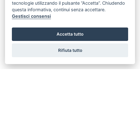
tecnologie utilizzando il pulsante “Accetta”. Chiudendo
questa informativa, continui senza accettare.
Gestisci consensi
dichiaro di aver preso visione e compreso
l'informativa sulla privacy
Accetta tutto
Rifiuta tutto
CASAMIA Immobiliare sas di Moffa | Via Nizza 50 R - 16145 Genova - PI
02483270993 © 2022 . Created by
SSD
- Powered by
AGIM
-
Gestisci Cookie
Policy