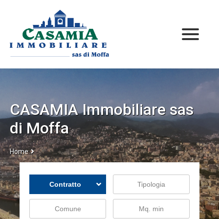
Home
Immobili
Chi Siamo
Immobili In Vendita
Contatti
Immobili In Affitto
CASAMIA Immobiliare sas
di Moffa
Home